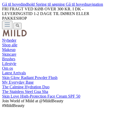
Gå til hovedindhold
Spring til søgning
Gå til hovednavigation
FRI FRAGT VED KØB OVER 300 KR. I DK -
LEVERINGSTID 1-2 DAGE TIL DØREN ELLER
PAKKESHOP
Nyheder
Shop alle
Makeup
Skincare
Brushes
Lifestyle
Om os
Latest Arrivals
Skin Glow Radiant Powder Flush
My Everyday Base
The Calming Hydration Duo
The Stainless Steel Gua Sha
Skin Love High-Protection Face Cream SPF 50
Join
World of Miild
at @MiildBeauty
#MiildBeauty