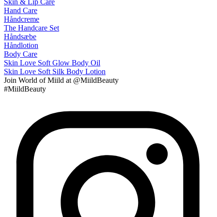
Skin & Lip Care
Hand Care
Håndcreme
The Handcare Set
Håndsæbe
Håndlotion
Body Care
Skin Love Soft Glow Body Oil
Skin Love Soft Silk Body Lotion
Join
World of Miild
at @MiildBeauty
#MiildBeauty