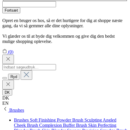
Fortsæt
Opret en bruger os hos, så er det hurtigere for dig at shoppe næste
gang, da vi så gemmer alle dine oplysninger.
Vi glæder os til at byde dig velkommen og give dig den bedst
mulige shopping oplevelse.
(0)
Ryd
DK
DK
EN
Brushes
Brushes
Soft Finishing Powder Brush
Sculpting Angled
Cheek Brush
Complexion Buffer Brush
Skin Perfecting