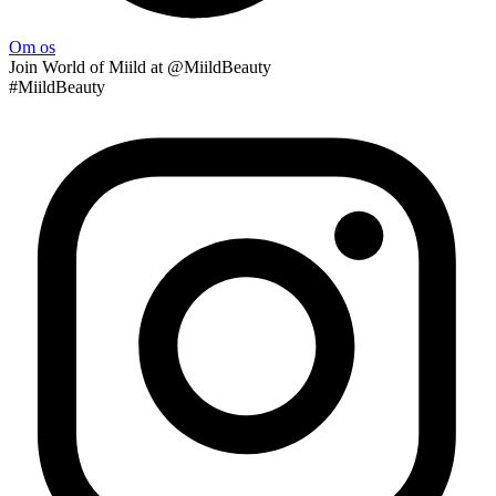
Om os
Join
World of Miild
at @MiildBeauty
#MiildBeauty