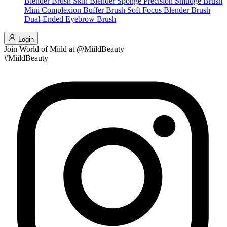
Blender Brush
Skin Blender Sponge
Precision Smudge Brush
Mini Complexion Buffer Brush
Soft Focus Blender Brush
Dual-Ended Eyebrow Brush
Login
Join
World of Miild
at @MiildBeauty
#MiildBeauty