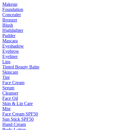
Makeup
Foundation
Concealer
Bronzer
Blush
Highlighter
Pudder
Mascara
Eyeshadow
Eyebrow
Eyeliner
Lips
Tinted Beauty Balm
Skincare
Tint
Face Cream
Serum
Cleanser
Face Oil
Skin & Lip Care
Mist
Face Cream SPF50
Sun Stick SPF50
Hand Cream
Body Lotion