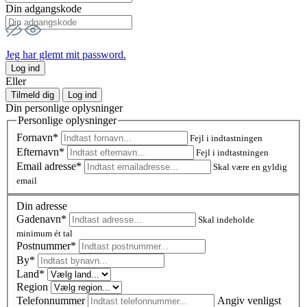
Din adgangskode
Jeg har glemt mit password.
Log ind
Eller
Tilmeld dig
Log ind
Din personlige oplysninger
Personlige oplysninger
Fornavn*
Fejl i indtastningen
Efternavn*
Fejl i indtastningen
Email adresse*
Skal være en gyldig
email
Din adresse
Gadenavn*
Skal indeholde
minimum ét tal
Postnummer
*
By*
Land*
Region
Telefonnummer
Angiv venligst