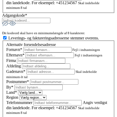
din landekode. For eksempel: +451234567
Skal indeholde
minimum 8 tal
Adgangskode*
Dit kodeord skal have en minimumslængde af 8 karakterer.
Leverings- og faktureringsadresserne stemmer overens.
Alternativ forsendelsesadresse
Fornavn*
Fejl i indtastningen
Efternavn*
Fejl i indtastningen
Firma
Afdeling
Gadenavn*
Skal indeholde
minimum ét tal
Postnummer
*
By*
Land*
Region
Telefonnummer
Angiv venligst
din landekode. For eksempel: +451234567
Skal indeholde
minimum 8 tal