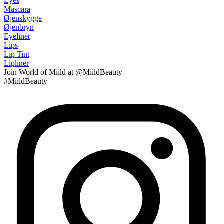
Eyes
Mascara
Øjenskygge
Øjenbryn
Eyeliner
Lips
Lip Tint
Lipliner
Join
World of Miild
at @MiildBeauty
#MiildBeauty