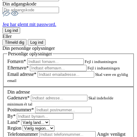
Din adgangskode
Jeg har glemt mit password.
Log ind
Eller
Tilmeld dig
Log ind
Din personlige oplysninger
Personlige oplysninger
Fornavn*
Fejl i indtastningen
Efternavn*
Fejl i indtastningen
Email adresse*
Skal være en gyldig
email
Din adresse
Gadenavn*
Skal indeholde
minimum ét tal
Postnummer
*
By*
Land*
Region
Telefonnummer
Angiv venligst