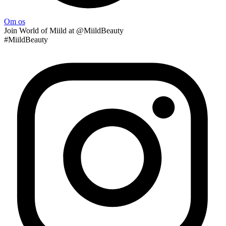
Om os
Join
World of Miild
at @MiildBeauty
#MiildBeauty