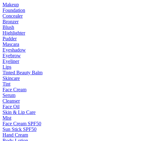
Makeup
Foundation
Concealer
Bronzer
Blush
Highlighter
Pudder
Mascara
Eyeshadow
Eyebrow
Eyeliner
Lips
Tinted Beauty Balm
Skincare
Tint
Face Cream
Serum
Cleanser
Face Oil
Skin & Lip Care
Mist
Face Cream SPF50
Sun Stick SPF50
Hand Cream
Body Lotion