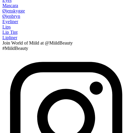
Eyes
Mascara
Øjenskygge
Øjenbryn
Eyeliner
Lips
Lip Tint
Lipliner
Join
World of Miild
at @MiildBeauty
#MiildBeauty