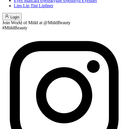
Eyes
Mascara
Øjenskygge
Øjenbryn
Eyeliner
Lips
Lip Tint
Lipliner
Login
Join
World of Miild
at @MiildBeauty
#MiildBeauty