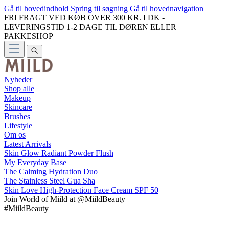
Gå til hovedindhold
Spring til søgning
Gå til hovednavigation
FRI FRAGT VED KØB OVER 300 KR. I DK -
LEVERINGSTID 1-2 DAGE TIL DØREN ELLER
PAKKESHOP
Nyheder
Shop alle
Makeup
Skincare
Brushes
Lifestyle
Om os
Latest Arrivals
Skin Glow Radiant Powder Flush
My Everyday Base
The Calming Hydration Duo
The Stainless Steel Gua Sha
Skin Love High-Protection Face Cream SPF 50
Join
World of Miild
at @MiildBeauty
#MiildBeauty