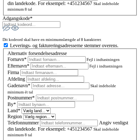
din landekode. For eksempel: +451234567
Skal indeholde
minimum 8 tal
Adgangskode*
Dit kodeord skal have en minimumslængde af 8 karakterer.
Leverings- og faktureringsadresserne stemmer overens.
Alternativ forsendelsesadresse
Fornavn*
Fejl i indtastningen
Efternavn*
Fejl i indtastningen
Firma
Afdeling
Gadenavn*
Skal indeholde
minimum ét tal
Postnummer
*
By*
Land*
Region
Telefonnummer
Angiv venligst
din landekode. For eksempel: +451234567
Skal indeholde
minimum 8 tal