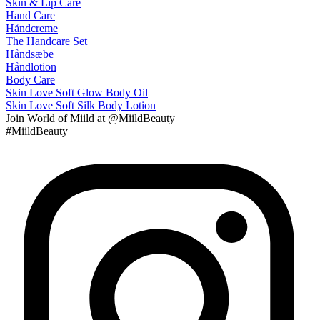
Skin & Lip Care
Hand Care
Håndcreme
The Handcare Set
Håndsæbe
Håndlotion
Body Care
Skin Love Soft Glow Body Oil
Skin Love Soft Silk Body Lotion
Join
World of Miild
at @MiildBeauty
#MiildBeauty