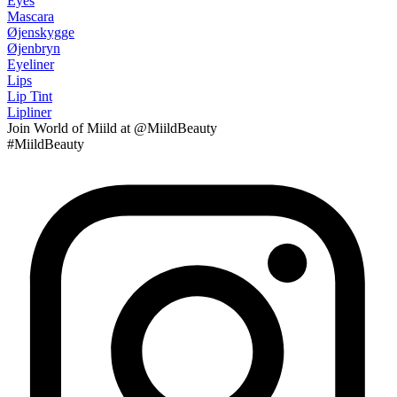
Eyes
Mascara
Øjenskygge
Øjenbryn
Eyeliner
Lips
Lip Tint
Lipliner
Join
World of Miild
at @MiildBeauty
#MiildBeauty