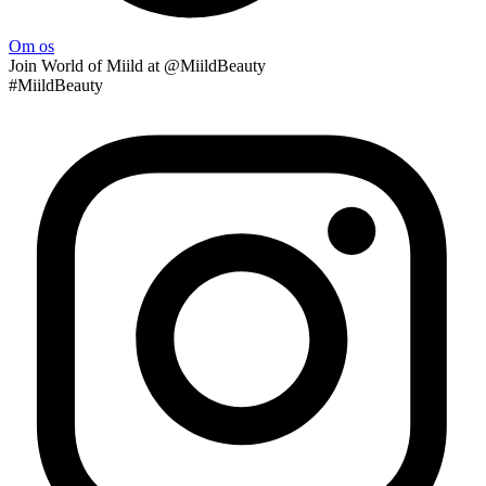
Om os
Join
World of Miild
at @MiildBeauty
#MiildBeauty