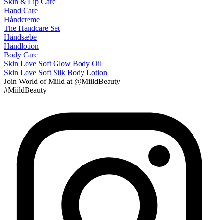
Skin & Lip Care
Hand Care
Håndcreme
The Handcare Set
Håndsæbe
Håndlotion
Body Care
Skin Love Soft Glow Body Oil
Skin Love Soft Silk Body Lotion
Join
World of Miild
at @MiildBeauty
#MiildBeauty