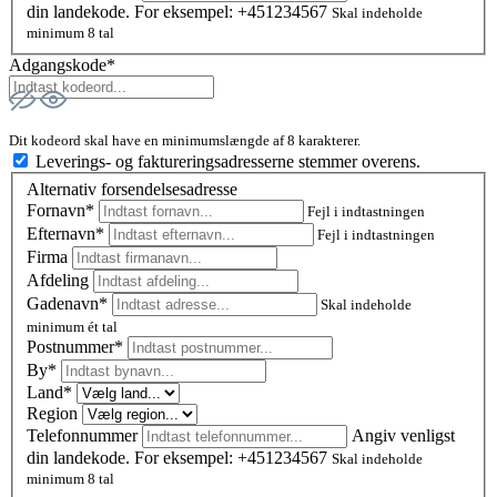
din landekode. For eksempel: +451234567
Skal indeholde
minimum 8 tal
Adgangskode*
Dit kodeord skal have en minimumslængde af 8 karakterer.
Leverings- og faktureringsadresserne stemmer overens.
Alternativ forsendelsesadresse
Fornavn*
Fejl i indtastningen
Efternavn*
Fejl i indtastningen
Firma
Afdeling
Gadenavn*
Skal indeholde
minimum ét tal
Postnummer
*
By*
Land*
Region
Telefonnummer
Angiv venligst
din landekode. For eksempel: +451234567
Skal indeholde
minimum 8 tal