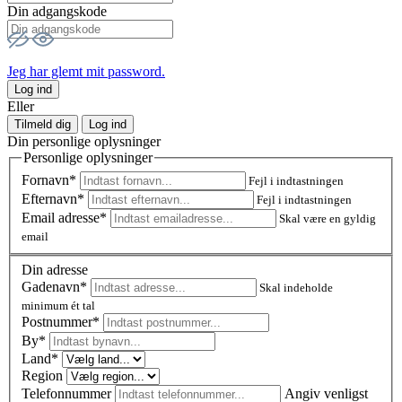
Din adgangskode
Jeg har glemt mit password.
Log ind
Eller
Tilmeld dig
Log ind
Din personlige oplysninger
Personlige oplysninger
Fornavn*
Fejl i indtastningen
Efternavn*
Fejl i indtastningen
Email adresse*
Skal være en gyldig
email
Din adresse
Gadenavn*
Skal indeholde
minimum ét tal
Postnummer
*
By*
Land*
Region
Telefonnummer
Angiv venligst