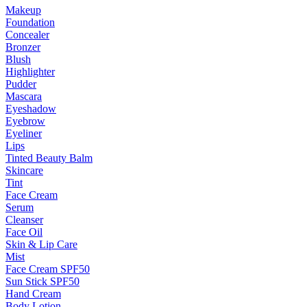
Makeup
Foundation
Concealer
Bronzer
Blush
Highlighter
Pudder
Mascara
Eyeshadow
Eyebrow
Eyeliner
Lips
Tinted Beauty Balm
Skincare
Tint
Face Cream
Serum
Cleanser
Face Oil
Skin & Lip Care
Mist
Face Cream SPF50
Sun Stick SPF50
Hand Cream
Body Lotion