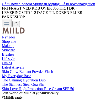
Gå til hovedindhold
Spring til søgning
Gå til hovednavigation
FRI FRAGT VED KØB OVER 300 KR. I DK -
LEVERINGSTID 1-2 DAGE TIL DØREN ELLER
PAKKESHOP
Nyheder
Shop alle
Makeup
Skincare
Brushes
Lifestyle
Om os
Latest Arrivals
Skin Glow Radiant Powder Flush
My Everyday Base
The Calming Hydration Duo
The Stainless Steel Gua Sha
Skin Love High-Protection Face Cream SPF 50
Join
World of Miild
at @MiildBeauty
#MiildBeauty