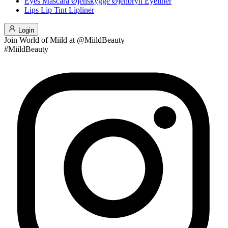
Eyes
Mascara
Øjenskygge
Øjenbryn
Eyeliner
Lips
Lip Tint
Lipliner
Login
Join
World of Miild
at @MiildBeauty
#MiildBeauty