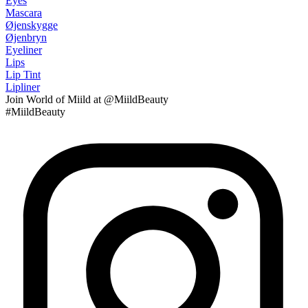
Eyes
Mascara
Øjenskygge
Øjenbryn
Eyeliner
Lips
Lip Tint
Lipliner
Join
World of Miild
at @MiildBeauty
#MiildBeauty