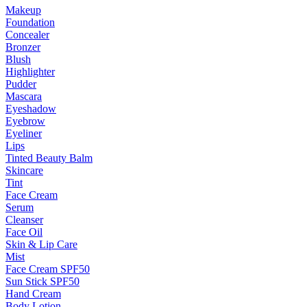
Makeup
Foundation
Concealer
Bronzer
Blush
Highlighter
Pudder
Mascara
Eyeshadow
Eyebrow
Eyeliner
Lips
Tinted Beauty Balm
Skincare
Tint
Face Cream
Serum
Cleanser
Face Oil
Skin & Lip Care
Mist
Face Cream SPF50
Sun Stick SPF50
Hand Cream
Body Lotion