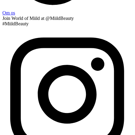
Om os
Join
World of Miild
at @MiildBeauty
#MiildBeauty