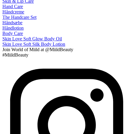
Skin & Lip Care
Hand Care
Håndcreme
The Handcare Set
Håndsæbe
Håndlotion
Body Care
Skin Love Soft Glow Body Oil
Skin Love Soft Silk Body Lotion
Join
World of Miild
at @MiildBeauty
#MiildBeauty