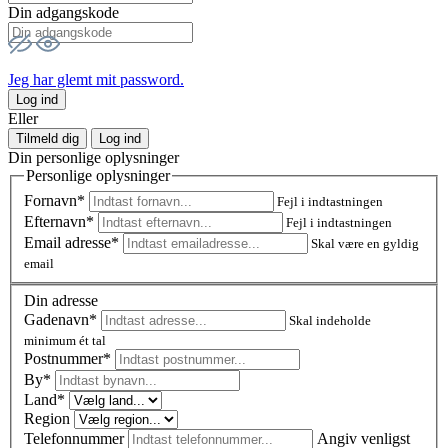
Din adgangskode
Jeg har glemt mit password.
Log ind
Eller
Tilmeld dig
Log ind
Din personlige oplysninger
Personlige oplysninger
Fornavn*
Fejl i indtastningen
Efternavn*
Fejl i indtastningen
Email adresse*
Skal være en gyldig
email
Din adresse
Gadenavn*
Skal indeholde
minimum ét tal
Postnummer
*
By*
Land*
Region
Telefonnummer
Angiv venligst