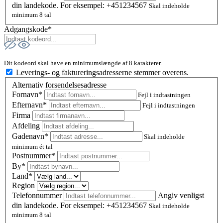
din landekode. For eksempel: +451234567
Skal indeholde
minimum 8 tal
Adgangskode*
Dit kodeord skal have en minimumslængde af 8 karakterer.
Leverings- og faktureringsadresserne stemmer overens.
Alternativ forsendelsesadresse
Fornavn*
Fejl i indtastningen
Efternavn*
Fejl i indtastningen
Firma
Afdeling
Gadenavn*
Skal indeholde
minimum ét tal
Postnummer
*
By*
Land*
Region
Telefonnummer
Angiv venligst
din landekode. For eksempel: +451234567
Skal indeholde
minimum 8 tal