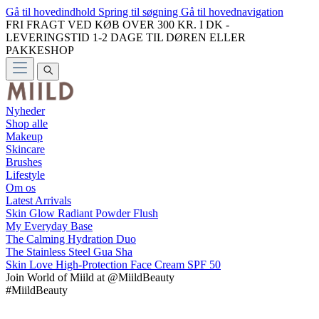
Gå til hovedindhold
Spring til søgning
Gå til hovednavigation
FRI FRAGT VED KØB OVER 300 KR. I DK -
LEVERINGSTID 1-2 DAGE TIL DØREN ELLER
PAKKESHOP
Nyheder
Shop alle
Makeup
Skincare
Brushes
Lifestyle
Om os
Latest Arrivals
Skin Glow Radiant Powder Flush
My Everyday Base
The Calming Hydration Duo
The Stainless Steel Gua Sha
Skin Love High-Protection Face Cream SPF 50
Join
World of Miild
at @MiildBeauty
#MiildBeauty