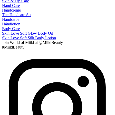
Skin & Lip Care
Hand Care
Håndcreme
The Handcare Set
Håndsæbe
Håndlotion
Body Care
Skin Love Soft Glow Body Oil
Skin Love Soft Silk Body Lotion
Join
World of Miild
at @MiildBeauty
#MiildBeauty