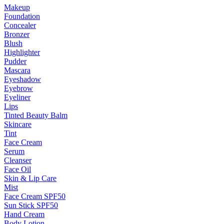
Makeup
Foundation
Concealer
Bronzer
Blush
Highlighter
Pudder
Mascara
Eyeshadow
Eyebrow
Eyeliner
Lips
Tinted Beauty Balm
Skincare
Tint
Face Cream
Serum
Cleanser
Face Oil
Skin & Lip Care
Mist
Face Cream SPF50
Sun Stick SPF50
Hand Cream
Body Lotion