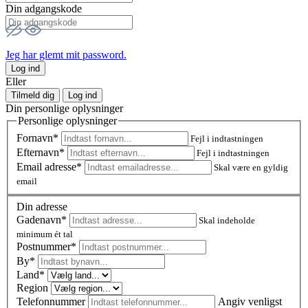
Din adgangskode
Jeg har glemt mit password.
Log ind
Eller
Tilmeld dig
Log ind
Din personlige oplysninger
Personlige oplysninger
Fornavn*
Fejl i indtastningen
Efternavn*
Fejl i indtastningen
Email adresse*
Skal være en gyldig
email
Din adresse
Gadenavn*
Skal indeholde
minimum ét tal
Postnummer
*
By*
Land*
Region
Telefonnummer
Angiv venligst