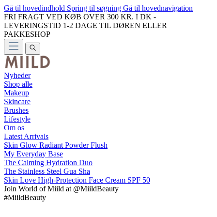
Gå til hovedindhold
Spring til søgning
Gå til hovednavigation
FRI FRAGT VED KØB OVER 300 KR. I DK -
LEVERINGSTID 1-2 DAGE TIL DØREN ELLER
PAKKESHOP
Nyheder
Shop alle
Makeup
Skincare
Brushes
Lifestyle
Om os
Latest Arrivals
Skin Glow Radiant Powder Flush
My Everyday Base
The Calming Hydration Duo
The Stainless Steel Gua Sha
Skin Love High-Protection Face Cream SPF 50
Join
World of Miild
at @MiildBeauty
#MiildBeauty