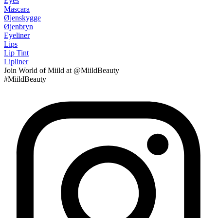
Eyes
Mascara
Øjenskygge
Øjenbryn
Eyeliner
Lips
Lip Tint
Lipliner
Join
World of Miild
at @MiildBeauty
#MiildBeauty