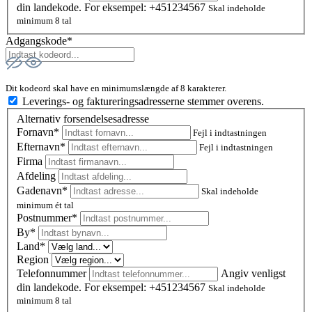
din landekode. For eksempel: +451234567
Skal indeholde
minimum 8 tal
Adgangskode*
Dit kodeord skal have en minimumslængde af 8 karakterer.
Leverings- og faktureringsadresserne stemmer overens.
Alternativ forsendelsesadresse
Fornavn*
Fejl i indtastningen
Efternavn*
Fejl i indtastningen
Firma
Afdeling
Gadenavn*
Skal indeholde
minimum ét tal
Postnummer
*
By*
Land*
Region
Telefonnummer
Angiv venligst
din landekode. For eksempel: +451234567
Skal indeholde
minimum 8 tal