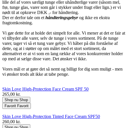
lille del af vores særligt tunge eller uhåndterlige varer (såsom mel,
frø, tunge glas, varer som går i stykker under fragt eller lign.) er vi
nødt til at opkræve DKK ,- for håndtering.
Der er derfor tale om et
håndteringsgebyr
og ikke en ekstra
fragtomkostning.
Vi gør dette for at holde det simpelt for alle. Vi mener at det er fair at
vi tilbyder alle varer, selv de tunge i vores sortiment. På de tunge
varer, tager vi så et tung vare gebyr. Vi håber på din forståelse af
dette, og at i støtter op om målet med et stort sortiment, da
alternativet er at vi som en lang række af vores konkurrenter holder
op med at sælge disse vare. Det ønsker vi ikke.
Vores mål er at gøre det så nemt og billigt for dig som muligt - men
vi ønsker trods alt ikke at tabe penge.
Skin Love High-Protection Face Cream SPF 50
265,00 kr.
Shop nu
Shop
Favorit
Favorit
Skin Love High-Protection Tinted Face Cream SPF50
260,00 kr.
Shop nu
Shop