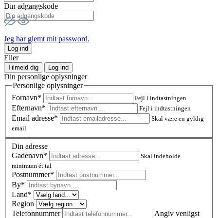
Din adgangskode
Jeg har glemt mit password.
Log ind
Eller
Tilmeld dig
Log ind
Din personlige oplysninger
Personlige oplysninger
Fornavn*
Fejl i indtastningen
Efternavn*
Fejl i indtastningen
Email adresse*
Skal være en gyldig
email
Din adresse
Gadenavn*
Skal indeholde
minimum ét tal
Postnummer
*
By*
Land*
Region
Telefonnummer
Angiv venligst