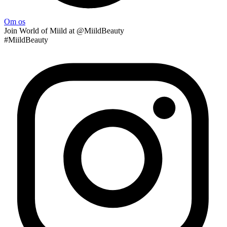
Om os
Join
World of Miild
at @MiildBeauty
#MiildBeauty