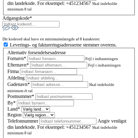
din landekode. For eksempel: +451234567
Skal indeholde
minimum 8 tal
Adgangskode*
Dit kodeord skal have en minimumslængde af 8 karakterer.
Leverings- og faktureringsadresserne stemmer overens.
Alternativ forsendelsesadresse
Fornavn*
Fejl i indtastningen
Efternavn*
Fejl i indtastningen
Firma
Afdeling
Gadenavn*
Skal indeholde
minimum ét tal
Postnummer
*
By*
Land*
Region
Telefonnummer
Angiv venligst
din landekode. For eksempel: +451234567
Skal indeholde
minimum 8 tal