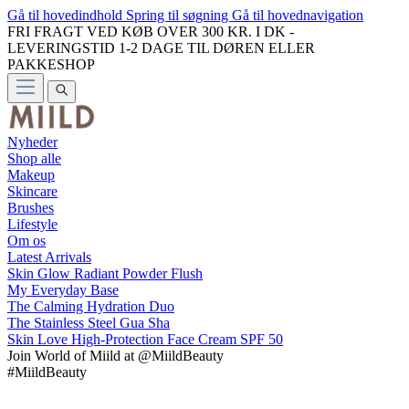
Gå til hovedindhold
Spring til søgning
Gå til hovednavigation
FRI FRAGT VED KØB OVER 300 KR. I DK -
LEVERINGSTID 1-2 DAGE TIL DØREN ELLER
PAKKESHOP
Nyheder
Shop alle
Makeup
Skincare
Brushes
Lifestyle
Om os
Latest Arrivals
Skin Glow Radiant Powder Flush
My Everyday Base
The Calming Hydration Duo
The Stainless Steel Gua Sha
Skin Love High-Protection Face Cream SPF 50
Join
World of Miild
at @MiildBeauty
#MiildBeauty