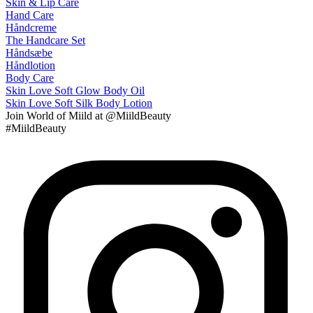
Skin & Lip Care
Hand Care
Håndcreme
The Handcare Set
Håndsæbe
Håndlotion
Body Care
Skin Love Soft Glow Body Oil
Skin Love Soft Silk Body Lotion
Join
World of Miild
at @MiildBeauty
#MiildBeauty