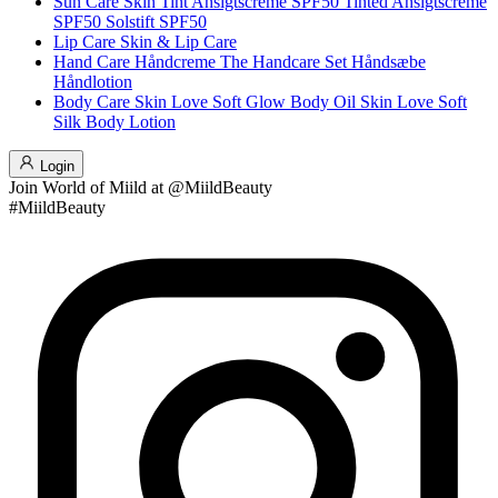
Sun Care
Skin Tint
Ansigtscreme SPF50
Tinted Ansigtscreme
SPF50
Solstift SPF50
Lip Care
Skin & Lip Care
Hand Care
Håndcreme
The Handcare Set
Håndsæbe
Håndlotion
Body Care
Skin Love Soft Glow Body Oil
Skin Love Soft
Silk Body Lotion
Login
Join
World of Miild
at @MiildBeauty
#MiildBeauty