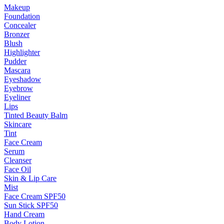
Makeup
Foundation
Concealer
Bronzer
Blush
Highlighter
Pudder
Mascara
Eyeshadow
Eyebrow
Eyeliner
Lips
Tinted Beauty Balm
Skincare
Tint
Face Cream
Serum
Cleanser
Face Oil
Skin & Lip Care
Mist
Face Cream SPF50
Sun Stick SPF50
Hand Cream
Body Lotion