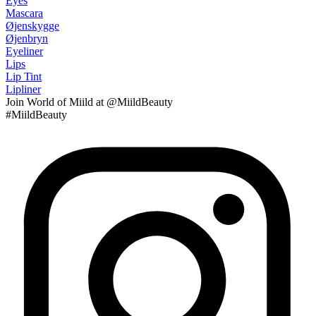
Eyes
Mascara
Øjenskygge
Øjenbryn
Eyeliner
Lips
Lip Tint
Lipliner
Join
World of Miild
at @MiildBeauty
#MiildBeauty