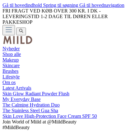
Gå til hovedindhold
Spring til søgning
Gå til hovednavigation
FRI FRAGT VED KØB OVER 300 KR. I DK -
LEVERINGSTID 1-2 DAGE TIL DØREN ELLER
PAKKESHOP
Nyheder
Shop alle
Makeup
Skincare
Brushes
Lifestyle
Om os
Latest Arrivals
Skin Glow Radiant Powder Flush
My Everyday Base
The Calming Hydration Duo
The Stainless Steel Gua Sha
Skin Love High-Protection Face Cream SPF 50
Join
World of Miild
at @MiildBeauty
#MiildBeauty