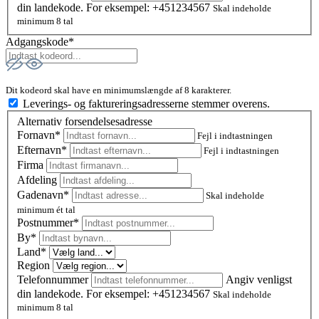
din landekode. For eksempel: +451234567
Skal indeholde
minimum 8 tal
Adgangskode*
Dit kodeord skal have en minimumslængde af 8 karakterer.
Leverings- og faktureringsadresserne stemmer overens.
Alternativ forsendelsesadresse
Fornavn*
Fejl i indtastningen
Efternavn*
Fejl i indtastningen
Firma
Afdeling
Gadenavn*
Skal indeholde
minimum ét tal
Postnummer
*
By*
Land*
Region
Telefonnummer
Angiv venligst
din landekode. For eksempel: +451234567
Skal indeholde
minimum 8 tal