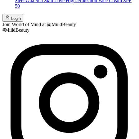
Steel Gua Sha
Skin Love High-Protection Face Cream SPF
50
Login
Join
World of Miild
at @MiildBeauty
#MiildBeauty