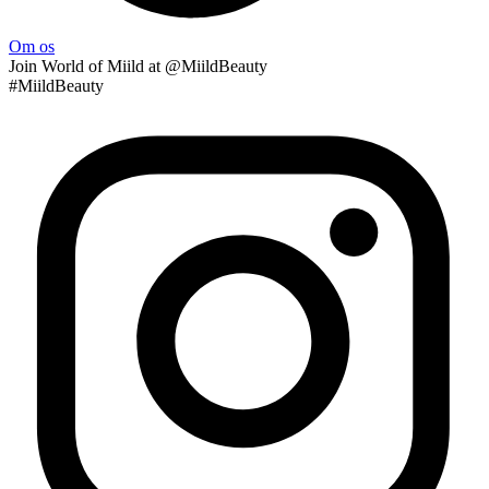
Om os
Join
World of Miild
at @MiildBeauty
#MiildBeauty