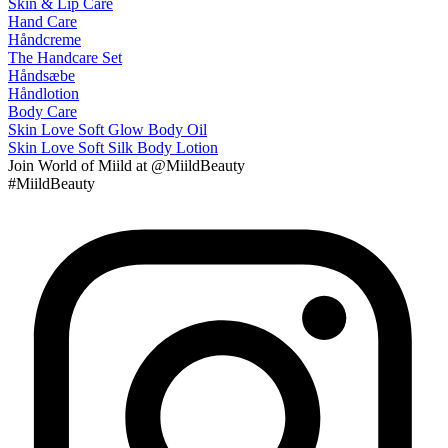
Skin & Lip Care
Hand Care
Håndcreme
The Handcare Set
Håndsæbe
Håndlotion
Body Care
Skin Love Soft Glow Body Oil
Skin Love Soft Silk Body Lotion
Join
World of Miild
at @MiildBeauty
#MiildBeauty