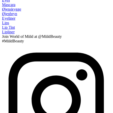
Eyes
Mascara
Øjenskygge
Øjenbryn
Eyeliner
Lips
Lip Tint
Lipliner
Join
World of Miild
at @MiildBeauty
#MiildBeauty