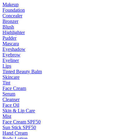
Makeup
Foundation
Concealer
Bronzer
Blush
Highlighter
Pudder
Mascara
Eyeshadow
Eyebrow
Eyeliner
Lips
Tinted Beauty Balm
Skincare
Tint
Face Cream
Serum
Cleanser
Face Oil
Skin & Lip Care
Mist
Face Cream SPF50
Sun Stick SPF50
Hand Cream
Body Lotion