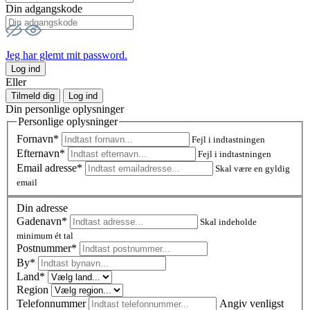
Din adgangskode
Jeg har glemt mit password.
Log ind
Eller
Tilmeld dig
Log ind
Din personlige oplysninger
Personlige oplysninger
Fornavn*
Fejl i indtastningen
Efternavn*
Fejl i indtastningen
Email adresse*
Skal være en gyldig
email
Din adresse
Gadenavn*
Skal indeholde
minimum ét tal
Postnummer
*
By*
Land*
Region
Telefonnummer
Angiv venligst